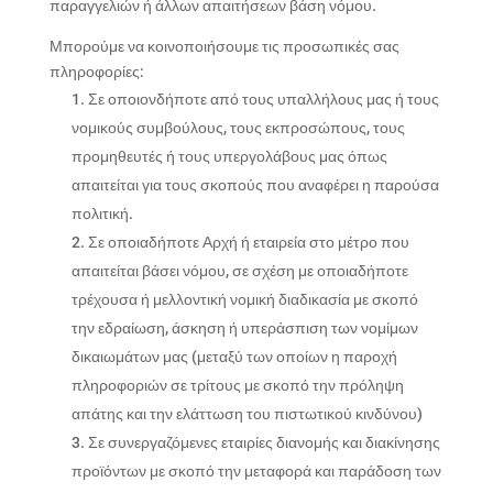
παραγγελιών ή άλλων απαιτήσεων βάση νόμου.
Μπορούμε να κοινοποιήσουμε τις προσωπικές σας
πληροφορίες:
Σε οποιονδήποτε από τους υπαλλήλους μας ή τους
νομικούς συμβούλους, τους εκπροσώπους, τους
προμηθευτές ή τους υπεργολάβους μας όπως
απαιτείται για τους σκοπούς που αναφέρει η παρούσα
πολιτική.
Σε οποιαδήποτε Αρχή ή εταιρεία στο μέτρο που
απαιτείται βάσει νόμου, σε σχέση με οποιαδήποτε
τρέχουσα ή μελλοντική νομική διαδικασία με σκοπό
την εδραίωση, άσκηση ή υπεράσπιση των νομίμων
δικαιωμάτων μας (μεταξύ των οποίων η παροχή
πληροφοριών σε τρίτους με σκοπό την πρόληψη
απάτης και την ελάττωση του πιστωτικού κινδύνου)
Σε συνεργαζόμενες εταιρίες διανομής και διακίνησης
προϊόντων με σκοπό την μεταφορά και παράδοση των