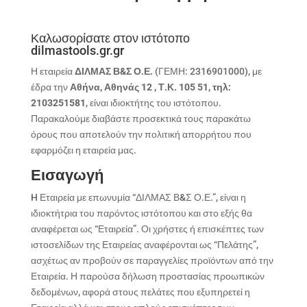
Καλωσορίσατε στον ιστότοπο
dilmastools.gr.gr
Η εταιρεία
ΔΙΛΜΑΣ Β&Σ Ο.Ε.
(ΓΕΜΗ: 2316901000), με
έδρα την
Αθήνα, Αθηνάς 12 , Τ.Κ. 105 51, τηλ:
2103251581
, είναι ιδιοκτήτης του ιστότοπου.
Παρακαλούμε διαβάστε προσεκτικά τους παρακάτω
όρους που αποτελούν την πολιτική απορρήτου που
εφαρμόζει η εταιρεία μας.
Εισαγωγή
H Εταιρεία με επωνυμία “ΔΙΛΜΑΣ Β&Σ Ο.Ε.”, είναι η
ιδιοκτήτρια του παρόντος ιστότοπου και στο εξής θα
αναφέρεται ως “Εταιρεία”. Οι χρήστες ή επισκέπτες των
ιστοσελίδων της Εταιρείας αναφέρονται ως “Πελάτης”,
ασχέτως αν προβούν σε παραγγελίες προϊόντων από την
Εταιρεία. Η παρούσα δήλωση προστασίας προωπικών
δεδομένων, αφορά στους πελάτες που εξυπηρετεί η