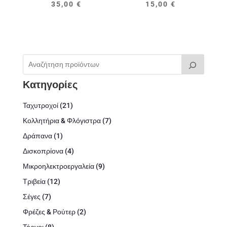
35,00
€
15,00
€
Κατηγορίες
21
Ταχυτροχοί
21
προϊόντα
7
Κολλητήρια & Φλόγιστρα
7
προϊόντα
1
Δράπανα
1
προϊόν
4
Δισκοπρίονα
4
προϊόντα
9
Μικροηλεκτροεργαλεία
9
προϊόντα
12
Τριβεία
12
προϊόντα
7
Σέγες
7
προϊόντα
2
Φρέζες & Ρούτερ
2
προϊόντα
8
Τόρνοι
8