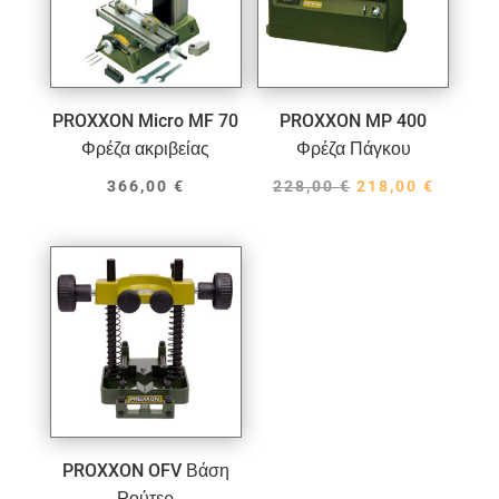
PROXXON Micro MF 70
PROXXON MP 400
Φρέζα ακριβείας
Φρέζα Πάγκου
Original
Η
366,00
€
228,00
€
218,00
€
price
τρέχο
was:
τιμή
228,00 €.
είναι:
218,00 
PROXXON OFV Βάση
Ρούτερ