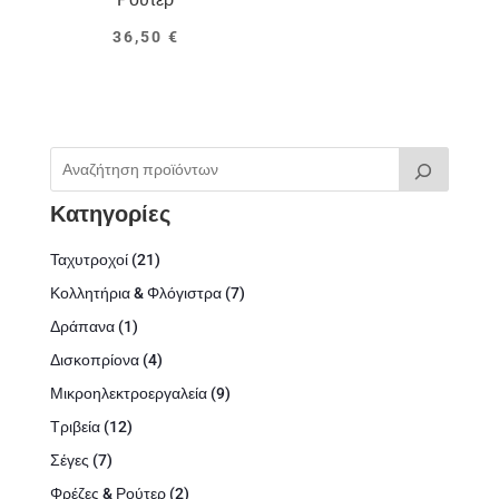
36,50
€
Κατηγορίες
21
Ταχυτροχοί
21
προϊόντα
7
Κολλητήρια & Φλόγιστρα
7
προϊόντα
1
Δράπανα
1
προϊόν
4
Δισκοπρίονα
4
προϊόντα
9
Μικροηλεκτροεργαλεία
9
προϊόντα
12
Τριβεία
12
προϊόντα
7
Σέγες
7
προϊόντα
2
Φρέζες & Ρούτερ
2