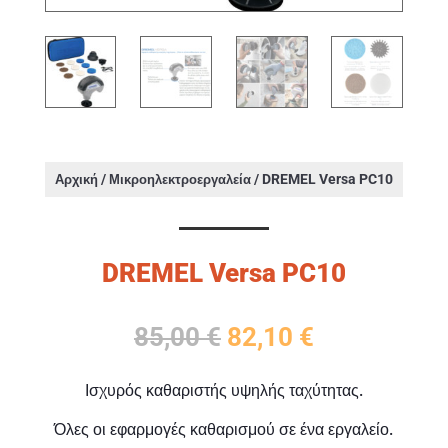
/
/ DREMEL Versa PC10
Αρχική
Μικροηλεκτροεργαλεία
DREMEL Versa PC10
Original
Η
85,00
€
82,10
€
price
τρέχουσα
was:
τιμή
Ισχυρός καθαριστής υψηλής ταχύτητας.
85,00 €.
είναι:
82,10 €.
Όλες οι εφαρμογές καθαρισμού σε ένα εργαλείο.