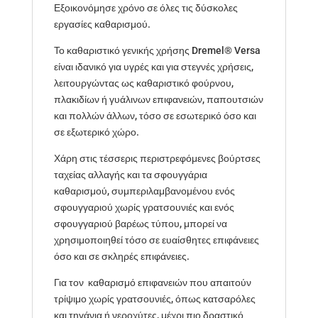
Εξοικονόμησε χρόνο σε όλες τις δύσκολες
εργασίες καθαρισμού.
Το καθαριστικό γενικής χρήσης Dremel® Versa
είναι ιδανικό για υγρές και για στεγνές χρήσεις,
λειτουργώντας ως καθαριστικό φούρνου,
πλακιδίων ή γυάλινων επιφανειών, παπουτσιών
και πολλών άλλων, τόσο σε εσωτερικό όσο και
σε εξωτερικό χώρο.
Χάρη στις τέσσερις περιστρεφόμενες βούρτσες
ταχείας αλλαγής και τα σφουγγάρια
καθαρισμού, συμπεριλαμβανομένου ενός
σφουγγαριού χωρίς γρατσουνιές και ενός
σφουγγαριού βαρέως τύπου, μπορεί να
χρησιμοποιηθεί τόσο σε ευαίσθητες επιφάνειες
όσο και σε σκληρές επιφάνειες.
Για τον καθαρισμό επιφανειών που απαιτούν
τρίψιμο χωρίς γρατσουνιές, όπως κατσαρόλες
και τηγάνια ή νεροχύτες, μέχρι πιο δραστικό