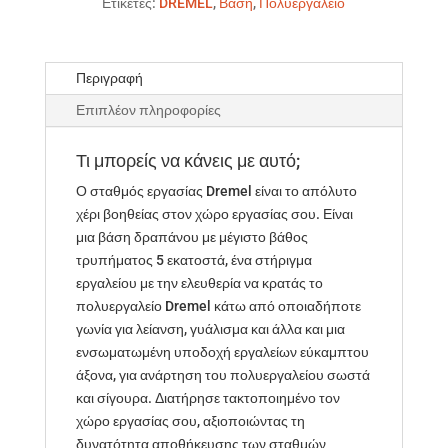
Ετικέτες:
DREMEL
,
Βάση
,
Πολυεργαλείο
Περιγραφή
Επιπλέον πληροφορίες
Τι μπορείς να κάνεις με αυτό;
Ο σταθμός εργασίας Dremel είναι το απόλυτο
χέρι βοηθείας στον χώρο εργασίας σου. Είναι
μια βάση δραπάνου με μέγιστο βάθος
τρυπήματος 5 εκατοστά, ένα στήριγμα
εργαλείου με την ελευθερία να κρατάς το
πολυεργαλείο Dremel κάτω από οποιαδήποτε
γωνία για λείανση, γυάλισμα και άλλα και μια
ενσωματωμένη υποδοχή εργαλείων εύκαμπτου
άξονα, για ανάρτηση του πολυεργαλείου σωστά
και σίγουρα. Διατήρησε τακτοποιημένο τον
χώρο εργασίας σου, αξιοποιώντας τη
δυνατότητα αποθήκευσης των σταθμών