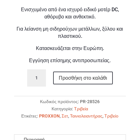
Ενισχυμένο από ένα ισχυρό ειδικό μοτέρ DC,
αθόρυβο και ανθεκτικό.
Για λείανση μη σιδηρούχων μετάλλων, ξύλου και
πλαστικού.
Κατασκευάζεται στην Ευρώπη.
Εγγύηση επίσημης αντιπροσωπείας.
PROXXON
Προσθήκη στο καλάθι
BBS/S
Ταινιολειαντήρας
ποσότητα
Κωδικός προϊόντος:
PR-28526
Κατηγορία:
Τριβεία
Ετικέτες:
PROXXON
,
Σετ
,
Ταινιολειαντήρας
,
Τριβείο
Περιγραφή