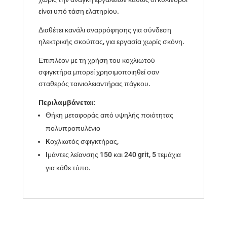
είναι υπό τάση ελατηρίου.
Διαθέτει κανάλι αναρρόφησης για σύνδεση
ηλεκτρικής σκούπας, για εργασία χωρίς σκόνη.
Επιπλέον με τη χρήση του κοχλιωτού
σφιγκτήρα μπορεί χρησιμοποιηθεί σαν
σταθερός ταινιολειαντήρας πάγκου.
Περιλαμβάνεται:
Θήκη μεταφοράς από υψηλής ποιότητας
πολυπροπυλένιο
Kοχλιωτός σφιγκτήρας,
Iμάντες λείανσης 150 και 240 grit, 5 τεμάχια
για κάθε τύπο.