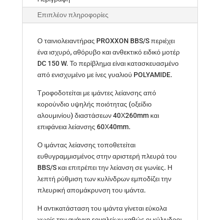
Επιπλέον πληροφορίες
Ο ταινιολειαντήρας PROXXON BBS/S περιέχει
ένα ισχυρό, αθόρυβο και ανθεκτικό ειδικό μοτέρ
DC 150 W. Το περίβλημα είναι κατασκευασμένο
από ενισχυμένο με ίνες γυαλιού POLYAMIDE.
Τροφοδοτείται με ιμάντες λείανσης από
κορούνδιο υψηλής ποιότητας (οξείδιο
αλουμινίου) διαστάσεων 40Χ260mm και
επιφάνεια λείανσης 60Χ40mm.
Ο ιμάντας λείανσης τοποθετείται
ευθυγραμμισμένος στην αριστερή πλευρά του
BBS/S και επιτρέπει την λείανση σε γωνίες. Η
λεπτή ρύθμιση των κυλίνδρων εμποδίζει την
πλευρική απομάκρυνση του ιμάντα.
Η αντικατάσταση του ιμάντα γίνεται εύκολα
χωρίς την ανάγκη εργαλείων καθώς οι κύλινδροι