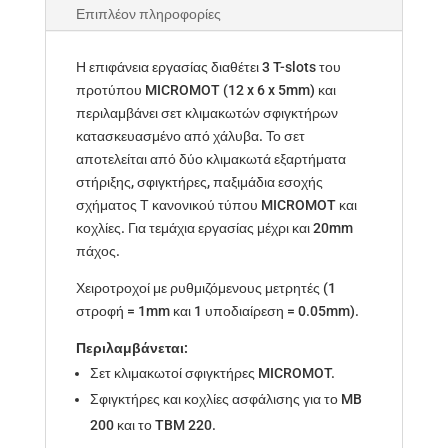
Επιπλέον πληροφορίες
Η επιφάνεια εργασίας διαθέτει 3 T-slots του
προτύπου MICROMOT (12 x 6 x 5mm) και
περιλαμβάνει σετ κλιμακωτών σφιγκτήρων
κατασκευασμένο από χάλυβα. Το σετ
αποτελείται από δύο κλιμακωτά εξαρτήματα
στήριξης, σφιγκτήρες, παξιμάδια εσοχής
σχήματος Τ κανονικού τύπου MICROMOT και
κοχλίες. Για τεμάχια εργασίας μέχρι και 20mm
πάχος.
Χειροτροχοί με ρυθμιζόμενους μετρητές (1
στροφή = 1mm και 1 υποδιαίρεση = 0.05mm).
Περιλαμβάνεται:
Σετ κλιμακωτοί σφιγκτήρες MICROMOT.
Σφιγκτήρες και κοχλίες ασφάλισης για το MB
200 και το TBM 220.