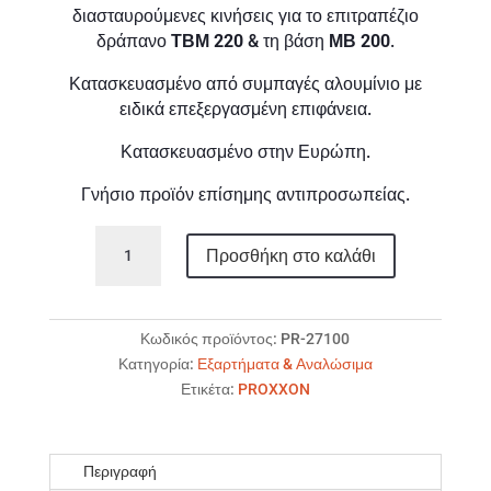
διασταυρούμενες κινήσεις για το επιτραπέζιο
δράπανο
ΤΒΜ 220
& τη βάση
ΜΒ 200
.
Κατασκευασμένο από συμπαγές αλουμίνιο με
ειδικά επεξεργασμένη επιφάνεια.
Κατασκευασμένο στην Ευρώπη.
Γνήσιο προϊόν επίσημης αντιπροσωπείας.
PROXXON
Προσθήκη στο καλάθι
KT
70
Τραπέζι
εργασίας
Κωδικός προϊόντος:
PR-27100
ποσότητα
Κατηγορία:
Εξαρτήματα & Αναλώσιμα
Ετικέτα:
PROXXON
Περιγραφή