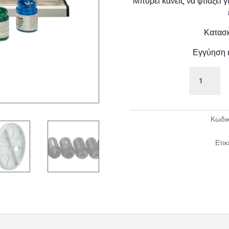
Μπορεί κανείς να φτιάξει γ
Κατασκ
Εγγύηση 
PROXXON
Micro
DB
250
ποσότητα
Κωδικ
Ετικ