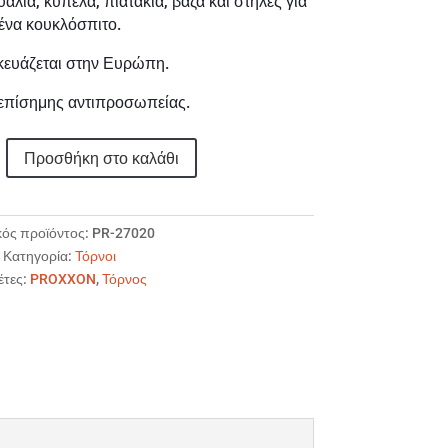
υαλιά, κύπελα, πιατάκια, βάζα και στήλες για
ένα κουκλόσπιτο.
ευάζεται στην Ευρώπη.
επίσημης αντιπροσωπείας.
Προσθήκη στο καλάθι
ός προϊόντος:
PR-27020
Κατηγορία:
Τόρνοι
έτες:
PROXXON
,
Τόρνος