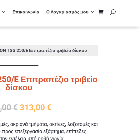
Επικοινωνία
Ο Λογαριασμός μου
N TSG 250/E Επιτραπέζιο τριβείο δίσκου
0/E Επιτραπέζιο τριβείο
δίσκου
Original
Η
,00
€
313,00
€
price
τρέχουσα
was:
τιμή
μές, ακριανά τμήματα, ακτίνες, λοξοτομές και
330,00 €.
είναι:
 προς επεξεργασία εξάρτημα, επίπεδες
313,00 €.
στην εντέλεια υπό ορθή γωνία.