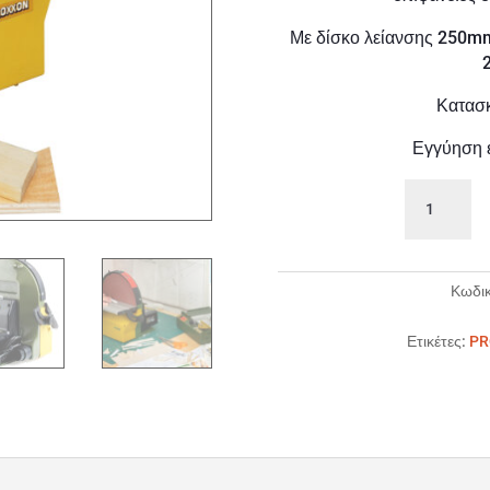
Με δίσκο λείανσης 250mm
Κατασκ
Εγγύηση 
PROXXON
TSG
250/E
Επιτραπέζιο
τριβείο
Κωδικ
δίσκου
ποσότητα
Ετικέτες:
PR