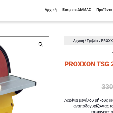
Αρχική
Εταιρεία ΔΙΛΜΑΣ
Προϊόντα
/
/ PROXXO
Αρχική
Τριβεία
PROXXON TSG 25
330
Λειαίνει μεγάλου μήκους ακ
αναποδογυρίζοντας το
επιφάνειες 