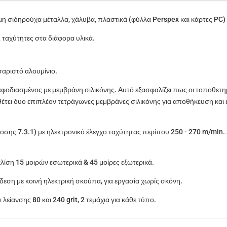
 μη σιδηρούχα μέταλλα, χάλυβα, πλαστικά (φύλλα Perspex και κάρτες PC) 
ς ταχύτητες στα διάφορα υλικά.
αριστό αλουμίνιο.
εφοδιασμένος με μεμβράνη σιλικόνης. Αυτό εξασφαλίζει πως οι τοποθετη
αθέτει δυο επιπλέον τετράγωνες μεμβράνες σιλικόνης για αποθήκευση κ
οσης 7.3.1) με ηλεκτρονικό έλεγχο ταχύτητας περίπου 250 - 270 m/min
κλίση 15 μοιρών εσωτερικά & 45 μοίρες εξωτερικά.
εση με κοινή ηλεκτρική σκούπα, για εργασία χωρίς σκόνη.
λείανσης 80 και 240 grit, 2 τεμάχια για κάθε τύπο.