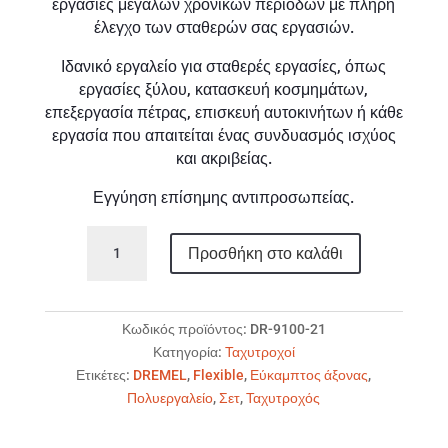
εργασίες μεγάλων χρονικών περιόδων με πλήρη
έλεγχο των σταθερών σας εργασιών.
Ιδανικό εργαλείο για σταθερές εργασίες, όπως
εργασίες ξύλου, κατασκευή κοσμημάτων,
επεξεργασία πέτρας, επισκευή αυτοκινήτων ή κάθε
εργασία που απαιτείται ένας συνδυασμός ισχύος
και ακριβείας.
Εγγύηση επίσημης αντιπροσωπείας.
DREMEL
Προσθήκη στο καλάθι
Fortiflex
9100-
21
ποσότητα
Κωδικός προϊόντος:
DR-9100-21
Κατηγορία:
Ταχυτροχοί
Ετικέτες:
DREMEL
,
Flexible
,
Εύκαμπτος άξονας
,
Πολυεργαλείο
,
Σετ
,
Ταχυτροχός