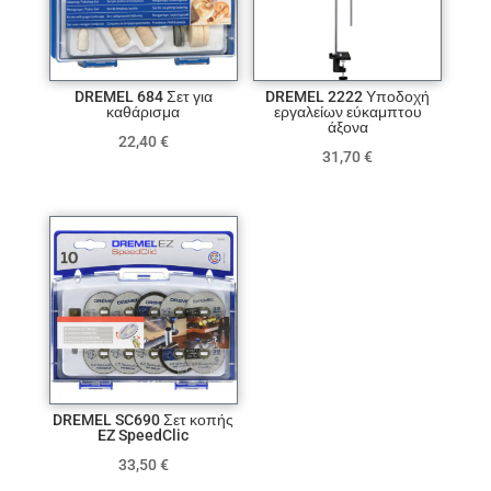
DREMEL 684 Σετ για
DREMEL 2222 Υποδοχή
καθάρισμα
εργαλείων εύκαμπτου
άξονα
22,40
€
31,70
€
DREMEL SC690 Σετ κοπής
EZ SpeedClic
33,50
€