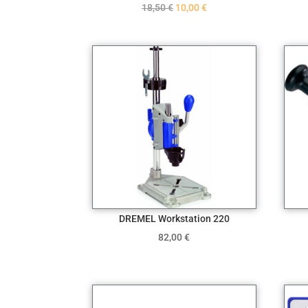
Original
Η
18,50
€
10,00
€
price
τρέχουσα
was:
τιμή
18,50 €.
είναι:
10,00 €.
DREMEL Workstation 220
82,00
€