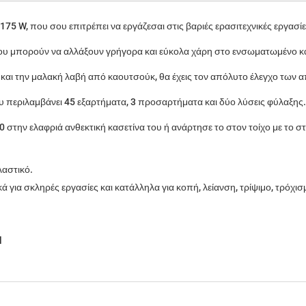
175 W, που σου επιτρέπει να εργάζεσαι στις βαριές ερασιτεχνικές εργασί
που μπορούν να αλλάξουν γρήγορα και εύκολα χάρη στο ενσωματωμένο κα
και την μαλακή λαβή από καουτσούκ, θα έχεις τον απόλυτο έλεγχο των 
ου περιλαμβάνει 45 εξαρτήματα, 3 προσαρτήματα και δύο λύσεις φύλαξης
στην ελαφριά ανθεκτική κασετίνα του ή ανάρτησε το στον τοίχο με το 
αστικό.
κά για σκληρές εργασίες και κατάλληλα για κοπή, λείανση, τρίψιμο, τρόχ
l