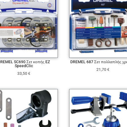
REMEL SC690 Σετ κοπής EZ
DREMEL 687 Σετ πολλαπλής χ
SpeedClic
21,70
€
33,50
€