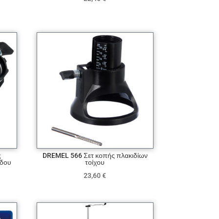
ς
DREMEL 566 Σετ κοπής πλακιδίων
έδου
τοίχου
23,60
€