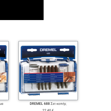
μα
DREMEL 688 Σετ κοπής
22,40
€